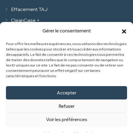
Effacement TAJ
CleanCase +
Gérer le consentement
Informations
Pour offrir les meilleures expériences, nous utilisons des technologies
telles que les cookies pour stocker et/ou accéder aux informations
Nous contacter
des appareils. Le fait de consentir à ces technologies nous permettra
de traiter des données telles que le comportement de navigation ou
Mentions légales
les ID uniques sur ce site. Le fait de ne pas consentir ou de retirer son
consentement peut avoir un effet négatif sur certaines
Données personnelles
caractéristiques et fonctions.
CGU / CGV
Accepter
Refuser
CleanCase 2026. Tous droits réservés.
CleanCase
.
Voir les préférences
Clean Case est un service du cabinet
Delta Avocats