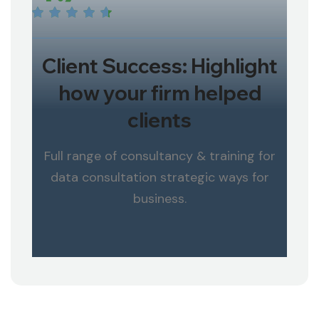
Client Success: Highlight
how your firm helped
clients
Full range of consultancy & training for
data consultation strategic ways for
business.